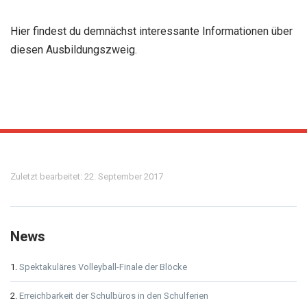
Hier findest du demnächst interessante Informationen über
diesen Ausbildungszweig.
Meta
Zuletzt bearbeitet: 22. September 2017
News
Spektakuläres Volleyball-Finale der Blöcke
Erreichbarkeit der Schulbüros in den Schulferien