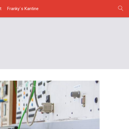
t
Franky`s Kantine