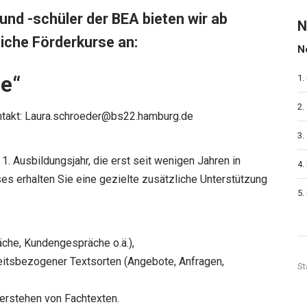
 und -schüler der BEA bieten wir ab
N
iche Förderkurse an:
N
e“
takt:
Laura.schroeder@bs22.hamburg.de
. Ausbildungsjahr, die erst seit wenigen Jahren in
s erhalten Sie eine gezielte zusätzliche Unterstützung
che, Kundengespräche o.ä.),
beitsbezogener Textsorten (Angebote, Anfragen,
St
Verstehen von Fachtexten.