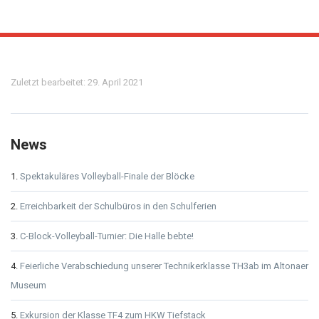
Meta
Zuletzt bearbeitet: 29. April 2021
News
Spektakuläres Volleyball-Finale der Blöcke
Erreichbarkeit der Schulbüros in den Schulferien
C-Block-Volleyball-Turnier: Die Halle bebte!
Feierliche Verabschiedung unserer Technikerklasse TH3ab im Altonaer
Museum
Exkursion der Klasse TF4 zum HKW Tiefstack