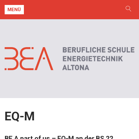
MENÜ
EQ-M
BE A part of us – EQ-M an der BS 22