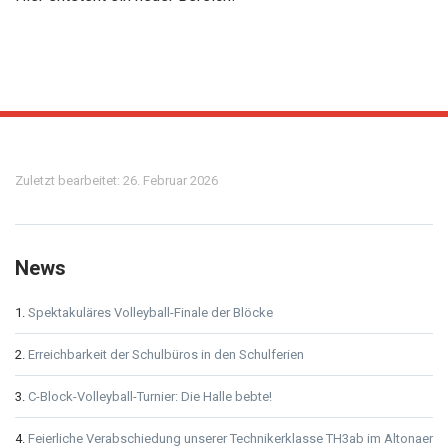
Meta
Zuletzt bearbeitet: 26. Februar 2026
News
Spektakuläres Volleyball-Finale der Blöcke
Erreichbarkeit der Schulbüros in den Schulferien
C-Block-Volleyball-Turnier: Die Halle bebte!
Feierliche Verabschiedung unserer Technikerklasse TH3ab im Altonaer