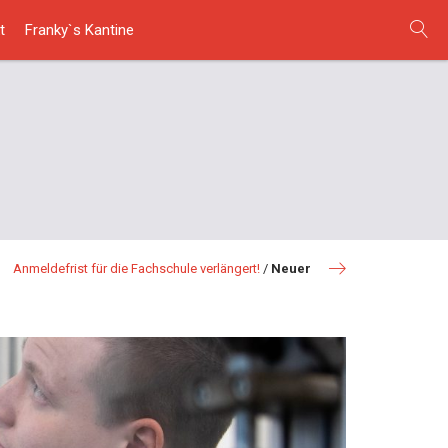
t
Franky`s Kantine
Anmeldefrist für die Fachschule verlängert!
/
Neuer