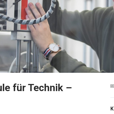
le für Technik –
K