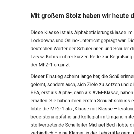
Mit großem Stolz haben wir heute 
Diese Klasse ist als Alphabetisierungsklasse im F
Lockdowns und Online-Unterricht geprägt war. Die
deutschen Wörter der Schülerinnen und Schüler d
Larysa Kohrs in ihrer kurzen Rede zur Begrüßung e
der MF2-1 ergänzt.
Dieser Einstieg scheint lange her, die Schülerinn
gelernt, sondern auch, sich Ziele zu setzen und d
BEA, erst als Alpha-, dann als AvM-Klasse, haben
erhalten. Sie haben ihren ersten Schulabschluss e
lobte die MF2-1 als „Klasse mit Klasse – leistun
begeisterungsfähig und kollegial im Umgang mite
stellvertretende Schulleiter Michael Bech lobte d
verbindlich – eine Klasse, in der Lehrkräfte gern u