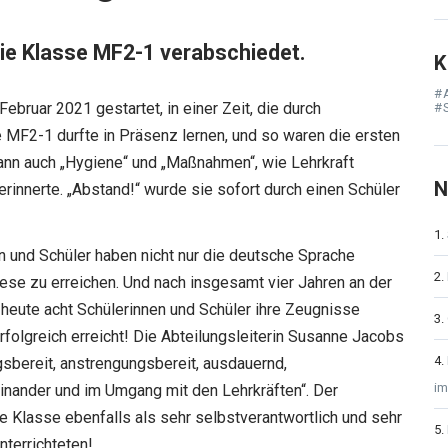
die Klasse MF2-1 verabschiedet.
K
#
ebruar 2021 gestartet, in einer Zeit, die durch
#
 MF2-1 durfte in Präsenz lernen, und so waren die ersten
ann auch „Hygiene“ und „Maßnahmen“, wie Lehrkraft
N
rinnerte. „Abstand!“ wurde sie sofort durch einen Schüler
en und Schüler haben nicht nur die deutsche Sprache
iese zu erreichen. Und nach insgesamt vier Jahren an der
 heute acht Schülerinnen und Schüler ihre Zeugnisse
rfolgreich erreicht! Die Abteilungsleiterin Susanne Jacobs
gsbereit, anstrengungsbereit, ausdauernd,
im
inander und im Umgang mit den Lehrkräften“. Der
ie Klasse ebenfalls als sehr selbstverantwortlich und sehr
nterrichteten!