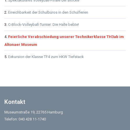
Spektakuläres Volleyball-Finale der Blöcke
Erreichbarkeit der Schulbüros in den Schulferien
C-Block-Volleyball-Turnier: Die Halle bebte!
Feierliche Verabschiedung unserer Technikerklasse TH3ab im
Altonaer Museum
Exkursion der Klasse TF4 zum HKW Tiefstack
Kontakt
Museumstraße 19, 22765 Hamburg
Telefon: 040 428 11-1740