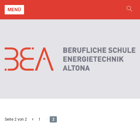
MENÜ
‹
Seite 2 von 2
1
/
2