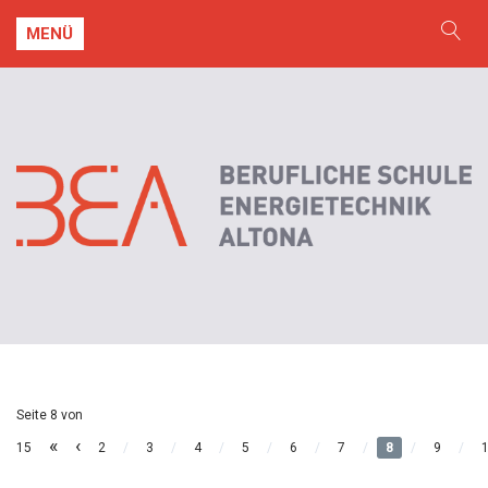
MENÜ
Seite 8 von
«
‹
15
2
/
3
/
4
/
5
/
6
/
7
/
8
/
9
/