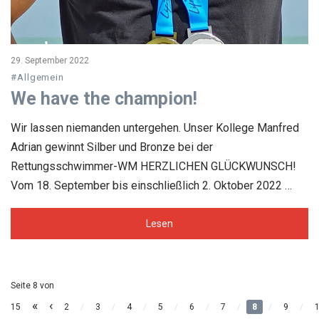
29. September 2022
#Allgemein
We have the champion!
Wir lassen niemanden untergehen. Unser Kollege Manfred
Adrian gewinnt Silber und Bronze bei der
Rettungsschwimmer-WM HERZLICHEN GLÜCKWUNSCH!
Vom 18. September bis einschließlich 2. Oktober 2022 …
Lesen
Seite 8 von
«
‹
15
2
/
3
/
4
/
5
/
6
/
7
/
8
/
9
/