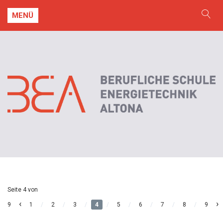
MENÜ
Seite 4 von
‹
›
9
1
/
2
/
3
/
4
/
5
/
6
/
7
/
8
/
9